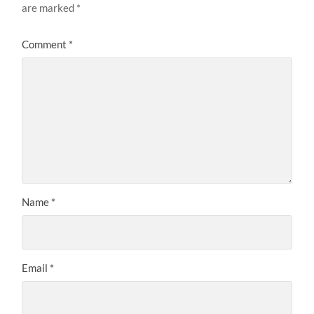
are marked
*
Comment
*
Name
*
Email
*