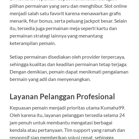
pilihan permainan yang seru dan menghibur. Slot online
menjadi salah satu favorit karena menawarkan grafis
menarik, fitur bonus, serta peluang jackpot besar. Selain
itu, tersedia juga permainan meja seperti kartu dan
permainan strategi lainnya yang menantang
keterampilan pemain.
Setiap permainan disediakan oleh provider terpercaya,
sehingga kualitas dan keadilan permainan tetap terjaga.
Dengan demikian, pemain dapat menikmati pengalaman
bermain yang adil dan menyenangkan.
Layanan Pelanggan Profesional
Kepuasan pemain menjadi prioritas utama Kumaha99.
Oleh karena itu, layanan pelanggan tersedia selama 24
jam penuh untuk membantu mengatasi berbagai
kendala atau pertanyaan. Tim support yang ramah dan
responsif siap memberikan solusi cepat, sehingga