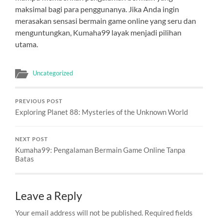
maksimal bagi para penggunanya. Jika Anda ingin
merasakan sensasi bermain game online yang seru dan
menguntungkan, Kumaha99 layak menjadi pilihan
utama.
Uncategorized
PREVIOUS POST
Exploring Planet 88: Mysteries of the Unknown World
NEXT POST
Kumaha99: Pengalaman Bermain Game Online Tanpa
Batas
Leave a Reply
Your email address will not be published.
Required fields