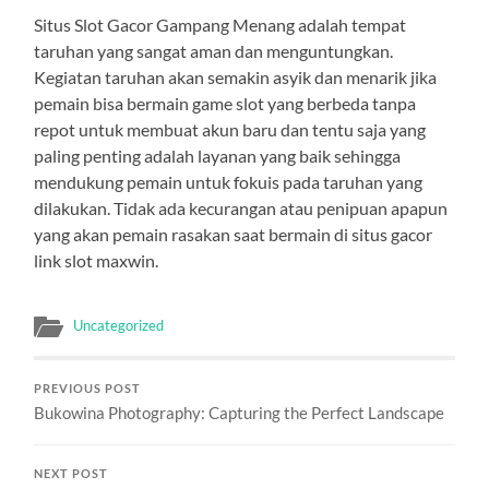
Situs Slot Gacor Gampang Menang adalah tempat
taruhan yang sangat aman dan menguntungkan.
Kegiatan taruhan akan semakin asyik dan menarik jika
pemain bisa bermain game slot yang berbeda tanpa
repot untuk membuat akun baru dan tentu saja yang
paling penting adalah layanan yang baik sehingga
mendukung pemain untuk fokuis pada taruhan yang
dilakukan. Tidak ada kecurangan atau penipuan apapun
yang akan pemain rasakan saat bermain di situs gacor
link slot maxwin.
Uncategorized
PREVIOUS POST
Bukowina Photography: Capturing the Perfect Landscape
NEXT POST