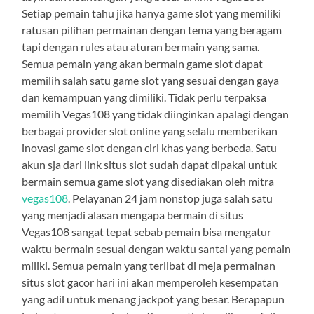
Setiap pemain tahu jika hanya game slot yang memiliki
ratusan pilihan permainan dengan tema yang beragam
tapi dengan rules atau aturan bermain yang sama.
Semua pemain yang akan bermain game slot dapat
memilih salah satu game slot yang sesuai dengan gaya
dan kemampuan yang dimiliki. Tidak perlu terpaksa
memilih Vegas108 yang tidak diinginkan apalagi dengan
berbagai provider slot online yang selalu memberikan
inovasi game slot dengan ciri khas yang berbeda. Satu
akun sja dari link situs slot sudah dapat dipakai untuk
bermain semua game slot yang disediakan oleh mitra
vegas108
. Pelayanan 24 jam nonstop juga salah satu
yang menjadi alasan mengapa bermain di situs
Vegas108 sangat tepat sebab pemain bisa mengatur
waktu bermain sesuai dengan waktu santai yang pemain
miliki. Semua pemain yang terlibat di meja permainan
situs slot gacor hari ini akan memperoleh kesempatan
yang adil untuk menang jackpot yang besar. Berapapun