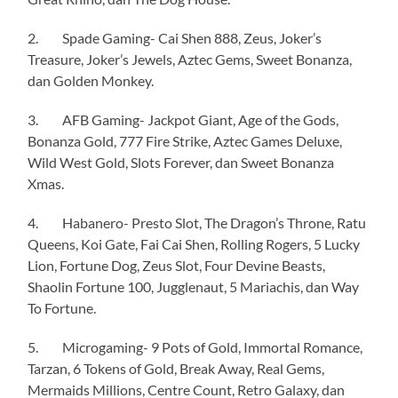
2. Spade Gaming- Cai Shen 888, Zeus, Joker’s
Treasure, Joker’s Jewels, Aztec Gems, Sweet Bonanza,
dan Golden Monkey.
3. AFB Gaming- Jackpot Giant, Age of the Gods,
Bonanza Gold, 777 Fire Strike, Aztec Games Deluxe,
Wild West Gold, Slots Forever, dan Sweet Bonanza
Xmas.
4. Habanero- Presto Slot, The Dragon’s Throne, Ratu
Queens, Koi Gate, Fai Cai Shen, Rolling Rogers, 5 Lucky
Lion, Fortune Dog, Zeus Slot, Four Devine Beasts,
Shaolin Fortune 100, Jugglenaut, 5 Mariachis, dan Way
To Fortune.
5. Microgaming- 9 Pots of Gold, Immortal Romance,
Tarzan, 6 Tokens of Gold, Break Away, Real Gems,
Mermaids Millions, Centre Count, Retro Galaxy, dan