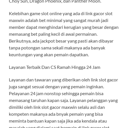
Choy Sun, Dragon Phoenix, dan Panther Moon.
Kelebihan game slot online yang ada di link gacor slot
maxwin adalah bet minimal yang sangat murah jadi
member dapat menghindari kerugian yang besar dengan
memasang bet paling kecil di awal permainan.
Berikutnya, ada jackpot besar yang pasti akan dibayar
tanpa potongan sama sekali makanya ada banyak
keuntungan yang akan pemain dapatkan.
Layanan Terbaik Dan CS Ramah Hingga 24 Jam
Layanan dan tawaran yang diberikan oleh link slot gacor
juga sangat sesuai dengan yang pemain inginkan.
Pelayanan 24 jam nonstop sehingga pemain bisa
memasang taruhan kapan saja. Layanan pelanggan yang
dimiliki oleh link slot gacor maxwin selalu asli dan
kompeten makanya ada bnyak pemain yang bisa
meminta bantuan kapan saja jika ada kendala atau
masalah yang dialami saat bermain di link gacor slot